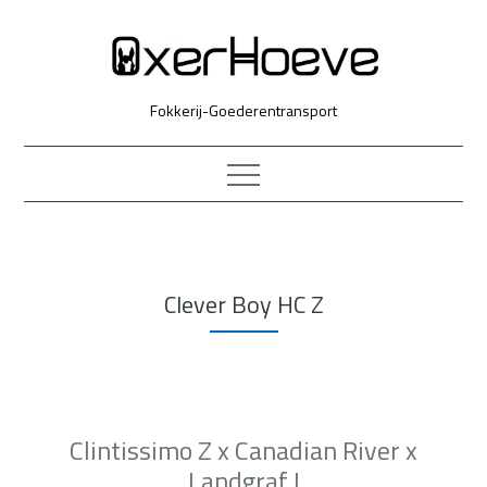
Skip
to
content
Fokkerij-Goederentransport
Clever Boy HC Z
Clintissimo Z x Canadian River x
Landgraf I