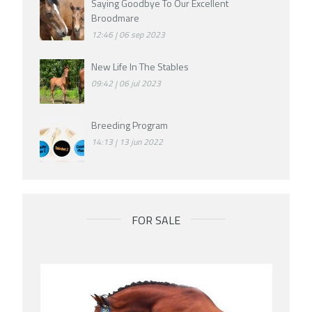
Saying Goodbye To Our Excellent
Broodmare
12:46
06 sep 2023
New Life In The Stables
09:42
06 jul 2023
Breeding Program
14:13
13 jun 2022
FOR SALE