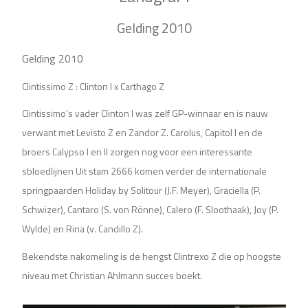
Gelding 2010
Gelding 2010
Clintissimo Z : Clinton I x Carthago Z
Clintissimo’s vader Clinton I was zelf GP-winnaar en is nauw
verwant met Levisto Z en Zandor Z. Carolus, Capitol I en de
broers Calypso I en II zorgen nog voor een interessante
sbloedlijnen Uit stam 2666 komen verder de internationale
springpaarden Holiday by Solitour (J.F. Meyer), Graciella (P.
Schwizer), Cantaro (S. von Rönne), Calero (F. Sloothaak), Joy (P.
Wylde) en Rina (v. Candillo Z).
Bekendste nakomeling is de hengst Clintrexo Z die op hoogste
niveau met Christian Ahlmann succes boekt.